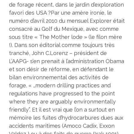
de forage récent, dans le jardin d’exploration
favori des USA ?
Par une amère ironie, le
numéro d’avril 2010 du mensuel Explorer était
consacré au Golf du Mexique, avec comme
sous titre « The Mother lode » (le filon mère
!). Dans son éditorial comme toujours très
tranché, John C.Lorenz – président de
L’AAPG- s’en prenait à l’administration Obama
et son désir de réforme, en défendant le
bilan environnemental des activités de
forage. « …modern drilling practices and
regulations have progressed to the point
where they are arguably environmentally
friendly”. Et il est vrai que l’on a surtout en
mémoire les fuites d’hydrocarbures dues aux
accidents maritimes (Amoco Cadix, Exxon
Valdez..) ou à des faits de guerre (Irak 1991),